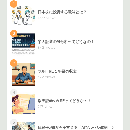
1
日本株に投資する意味とは？
1227 views
2
楽天証券のAI分析ってどうなの？
842 views
3
フルFIRE１年目の収支
322 views
4
楽天証券のMRFってどうなの？
217 views
5
日経平均6万円を支える「AIツルハシ銘柄」と