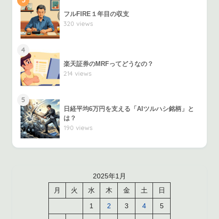
3
フルFIRE１年目の収支
320 views
4
楽天証券のMRFってどうなの？
214 views
5
日経平均6万円を支える「AIツルハシ銘柄」と
は？
190 views
2025年1月
月
火
水
木
金
土
日
1
2
3
4
5