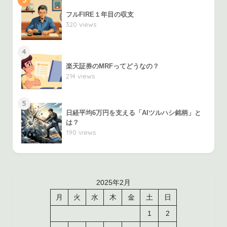
3
フルFIRE１年目の収支
320 views
4
楽天証券のMRFってどうなの？
214 views
5
日経平均6万円を支える「AIツルハシ銘柄」と
は？
190 views
2025年2月
月
火
水
木
金
土
日
1
2