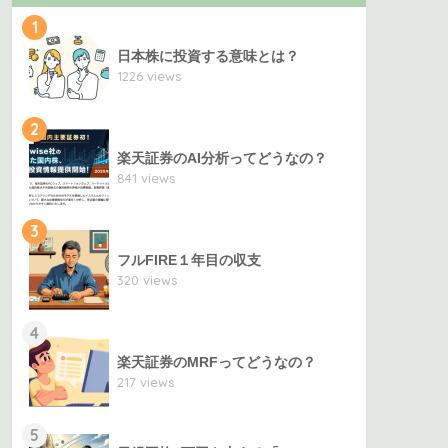
1
日本株に投資する意味とは？
1226 views
2
楽天証券のAI分析ってどうなの？
841 views
3
フルFIRE１年目の収支
320 views
4
楽天証券のMRFってどうなの？
217 views
5