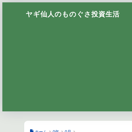
ヤギ仙人のものぐさ投資生活
ホーム
0年
0月