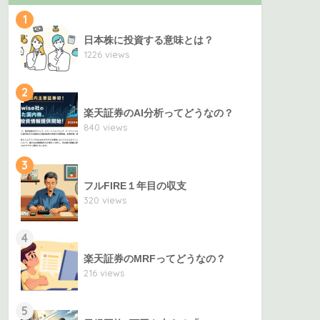
1
日本株に投資する意味とは？
1226 views
2
楽天証券のAI分析ってどうなの？
840 views
3
フルFIRE１年目の収支
320 views
4
楽天証券のMRFってどうなの？
216 views
5