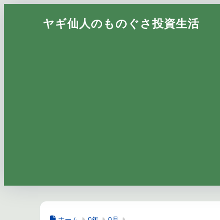
ヤギ仙人のものぐさ投資生活
ホーム
0年
0月