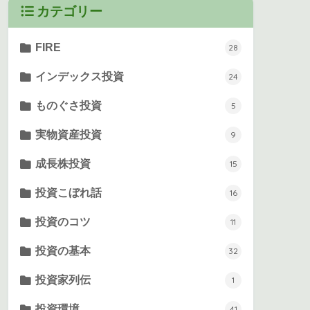
カテゴリー
FIRE
28
インデックス投資
24
ものぐさ投資
5
実物資産投資
9
成長株投資
15
投資こぼれ話
16
投資のコツ
11
投資の基本
32
投資家列伝
1
投資環境
41