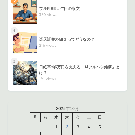
3
フルFIRE１年目の収支
320 views
4
楽天証券のMRFってどうなの？
216 views
5
日経平均6万円を支える「AIツルハシ銘柄」と
は？
191 views
2025年10月
月
火
水
木
金
土
日
1
2
3
4
5