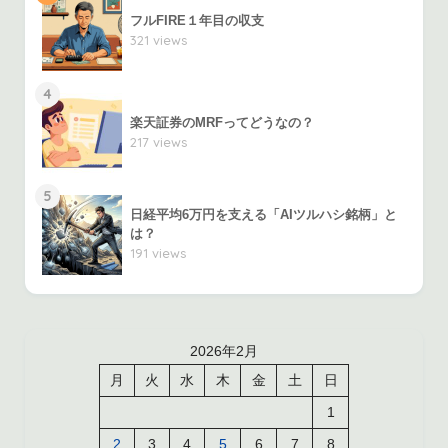
フルFIRE１年目の収支
321 views
4
楽天証券のMRFってどうなの？
217 views
5
日経平均6万円を支える「AIツルハシ銘柄」と
は？
191 views
2026年2月
月
火
水
木
金
土
日
1
2
3
4
5
6
7
8