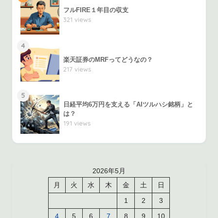
フルFIRE１年目の収支
321 views
4
楽天証券のMRFってどうなの？
217 views
5
日経平均6万円を支える「AIツルハシ銘柄」と
は？
191 views
2026年5月
月
火
水
木
金
土
日
1
2
3
4
5
6
7
8
9
10