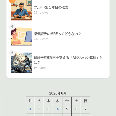
3
フルFIRE１年目の収支
321 views
4
楽天証券のMRFってどうなの？
217 views
5
日経平均6万円を支える「AIツルハシ銘柄」と
は？
191 views
2026年6月
月
火
水
木
金
土
日
1
2
3
4
5
6
7