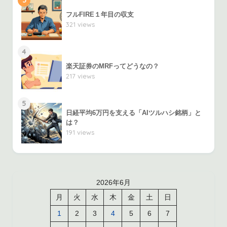
3
フルFIRE１年目の収支
321 views
4
楽天証券のMRFってどうなの？
217 views
5
日経平均6万円を支える「AIツルハシ銘柄」と
は？
191 views
2026年6月
月
火
水
木
金
土
日
1
2
3
4
5
6
7