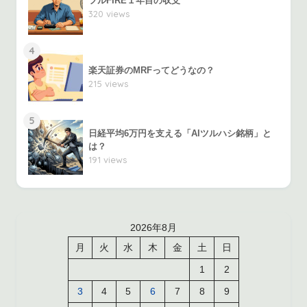
フルFIRE１年目の収支
320 views
4
楽天証券のMRFってどうなの？
215 views
5
日経平均6万円を支える「AIツルハシ銘柄」と
は？
191 views
2026年8月
月
火
水
木
金
土
日
1
2
3
4
5
6
7
8
9