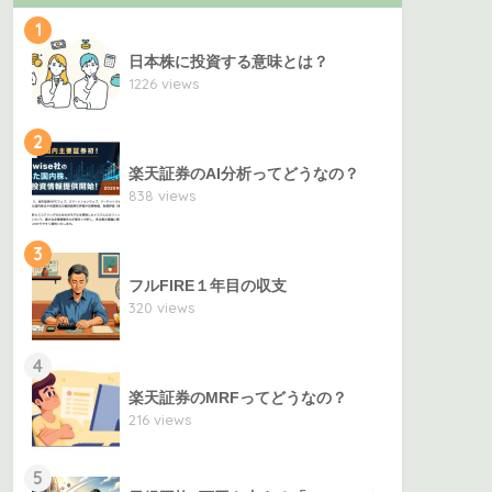
1
日本株に投資する意味とは？
1226 views
2
楽天証券のAI分析ってどうなの？
838 views
3
フルFIRE１年目の収支
320 views
4
楽天証券のMRFってどうなの？
216 views
5