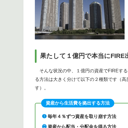
果たして１億円で本当にFIR
そんな状況の中、１億円の資産でFIREする
る方法は大きく分けて以下の２種類です（高
す）。
資産から生活費を拠出する方法
❶
毎年４％ずつ資産を取り崩す方法
❷
資産から配当・分配金を得る方法