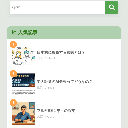
人気記事
1
日本株に投資する意味とは？
1226 views
2
楽天証券のAI分析ってどうなの？
839 views
3
フルFIRE１年目の収支
320 views