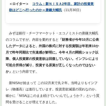
＜ロイター＞
コラム：新ＮＩＳＡ2年目、家計の投資意
欲はどこへ行ったのか＝唐鎌大輔氏
（11月30日）
みずほ銀行・チーフマーケット・エコノミストの唐鎌大輔氏
のコラムですが、内容を要約すると
「財務省が今年10月に公表
したデータによると、外国の株式に対する投資額は年初来10か
月で昨年同期比で失速感が鮮明に。今年４月の関税ショック以
降、個人投資家の投資意欲は回復していない。インフレにより
可処分所得が減り、投資する原資が乏しくなったのではない
か」
という内容です。
新NISAが始まって この12月末で丸２年。当時よりもインフ
レ（物価高）は進行しています。投資意欲減退の現れなのか、
確かに「NISAはこのまま続けていいんでしょうか？」という質
問を受けることが増えてきました。