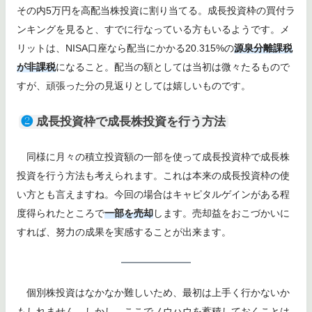
その内5万円を高配当株投資に割り当てる。成長投資枠の買付ラ
ンキングを見ると、すでに行なっている方もいるようです。メ
リットは、NISA口座なら配当にかかる20.315%の
源泉分離課税
が非課税
になること。配当の額としては当初は微々たるもので
すが、頑張った分の見返りとしては嬉しいものです。
❷
成長投資枠で成長株投資を行う方法
同様に月々の積立投資額の一部を使って成長投資枠で成長株
投資を行う方法も考えられます。これは本来の成長投資枠の使
い方とも言えますね。今回の場合はキャピタルゲインがある程
度得られたところで
一部を売却
します。売却益をおこづかいに
すれば、努力の成果を実感することが出来ます。
個別株投資はなかなか難しいため、最初は上手く行かないか
もしれません。しかし、ここでノウハウを蓄積しておくことは