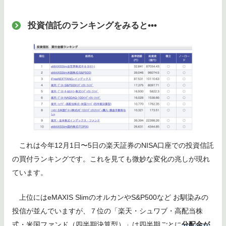
投資信託のランキングをみると•••
これは今年12月1日〜5日の楽天証券のNISA口座での投資信託
の買付ランキングです。これを見ても微妙な変化の兆しが現れ
ています。
上位にはeMAXIS SlimのオルカンやS&P500など お馴染みの
投信が並んでいますが、７位の「楽天・シュワブ・高配当株
式・米国ファンド（四半期決算型）」は四半期ごとに
分配金が