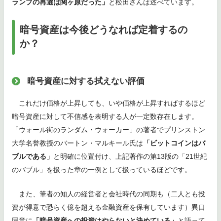
ランプの再選は関ヶ原だった」
と松田さんは述べています。
暗号資産は今後どうなれば定着するの
か？
暗号資産に対する拭えない評価
これだけ価格が上昇しても、いや価格が上昇すればするほど
暗号資産に対して不信感を表明する人が一定数存在します。
「ウォール街のランダム・ウォーカー」の著者でプリンストン
大学名誉教授のバートン・マルキール氏は
「ビットコインはバ
ブルである」
と明確に位置付け、上記著作の第13版の「21世紀
のバブル」を扱った章の一例として扱っているほどです。
また、筆者の知人の経営者と会社時代の同期も（二人とも投
資が得意で恐らく億を超える金融資産を保有しています）異口
同音に
「暗号資産への投資はやらないと決めている」
と語って