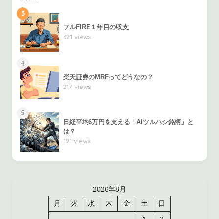
3
フルFIRE１年目の収支
321 views
4
楽天証券のMRFってどうなの？
217 views
5
日経平均6万円を支える「AIツルハシ銘柄」と
は？
191 views
2026年8月
月
火
水
木
金
土
日
1
2