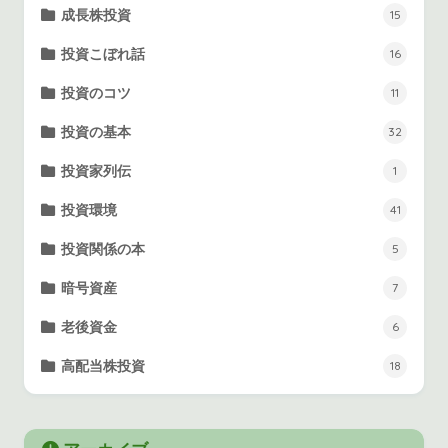
成長株投資
15
投資こぼれ話
16
投資のコツ
11
投資の基本
32
投資家列伝
1
投資環境
41
投資関係の本
5
暗号資産
7
老後資金
6
高配当株投資
18