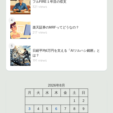
フルFIRE１年目の収支
321 views
4
楽天証券のMRFってどうなの？
217 views
5
日経平均6万円を支える「AIツルハシ銘柄」と
は？
191 views
2026年8月
月
火
水
木
金
土
日
1
2
3
4
5
6
7
8
9