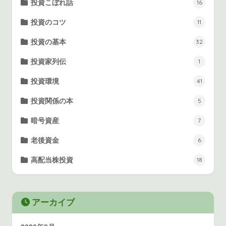
投資こぼれ話
16
投資のコツ
11
投資の基本
32
投資家列伝
1
投資環境
41
投資関係の本
5
暗号資産
7
老後資金
6
高配当株投資
18
アーカイブ